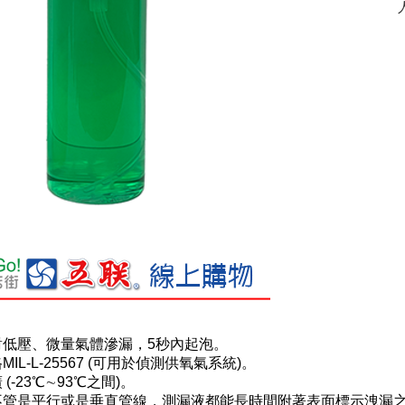
對低壓、微量氣體滲漏，5秒內起泡。
IL-L-25567 (可用於偵測供氧氣系統)。
(-23℃∼93℃之間)。
：不管是平行或是垂直管線，測漏液都能長時間附著表面標示洩漏