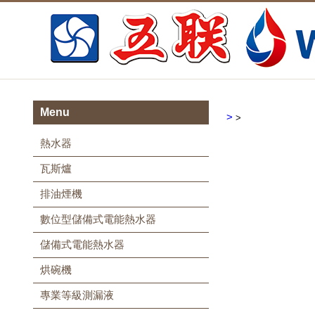
Menu
>
>
熱水器
瓦斯爐
排油煙機
數位型儲備式電能熱水器
儲備式電能熱水器
烘碗機
專業等級測漏液