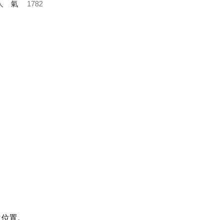
人氣
1782
之位置。