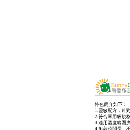
特色簡介如下：
1.靈敏配方，針
2.符合軍用級規格M
3.適用溫度範圍廣 
4.附著時間長