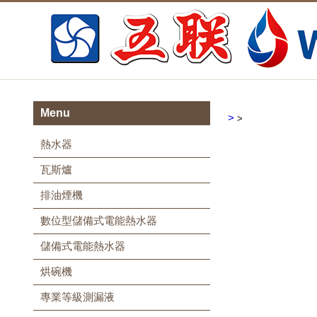
Menu
>
>
熱水器
瓦斯爐
排油煙機
數位型儲備式電能熱水器
儲備式電能熱水器
烘碗機
專業等級測漏液