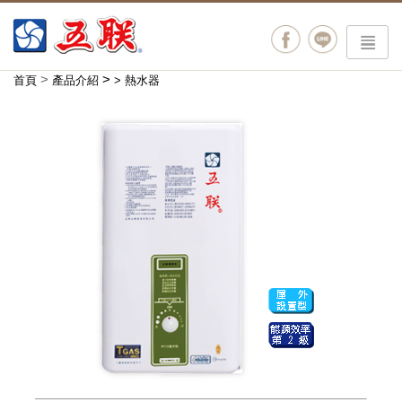
menu
>
>
首頁
產品介紹
>
熱水器