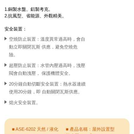
1.銅製水盤、鋁製考克。
2.抗風型、省能源、外觀精美。
安全裝置：
空燒防止裝置：溫度異常過高時，會自
動立即關閉瓦斯 供應，避免空燒危
險。
超壓防止裝置：水管內壓過高時，洩壓
閥會自動洩壓， 保護機體安全。
20分鐘自動切斷安全裝置：熱水器連續
使用20分鐘，即 自動關閉瓦斯供應。
熄火安全裝置。
■ ASE-6202 天然 / 液化
■ 產品名稱：屋外設置型