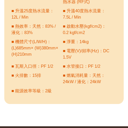
熱水器 (RF式)
■ 升溫25度熱水流量：
■ 升溫40度熱水流量：
12L / Min
7.5L / Min
■ 熱效率：天然：83% /
■ 啟動水壓(kgf/cm2)：
液化：83%
0.2 kgf/cm2
■ 機體尺寸(L/W/H)：
■ 淨重：14kg
(L)685mm× (W)380mm×
■ 電壓(V)/頻率(Hz)：DC
(H)210mm
1.5V
■ 瓦斯入口徑：PF 1/2
■ 水管接口：PF 1/2
■ 火排數：15排
■ 燃氣消耗量：天然：
24kW / 液化：24kW
■ 能源效率等級：2級