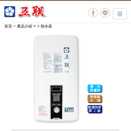
menu
>
>
首頁
產品介紹
>
熱水器