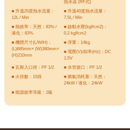
熱水器 (RF式)
■ 升溫25度熱水流量：
■ 升溫40度熱水流量：
12L / Min
7.5L / Min
■ 熱效率：天然：83% /
■ 啟動水壓(kgf/cm2)：
液化：83%
0.2 kgf/cm2
■ 機體尺寸(L/W/H)：
■ 淨重：14kg
(L)685mm× (W)380mm×
■ 電壓(V)/頻率(Hz)：DC
(H)210mm
1.5V
■ 瓦斯入口徑：PF 1/2
■ 水管接口：PF 1/2
■ 火排數：15排
■ 燃氣消耗量：天然：
24kW / 液化：24kW
■ 能源效率等級：2級