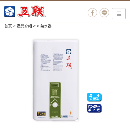
menu
>
>
首頁
產品介紹
>
熱水器