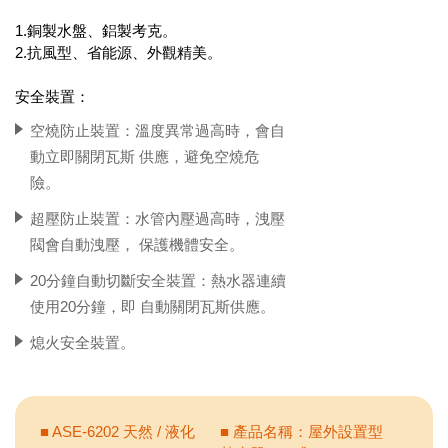
1.銅製水盤、鋁製考克。
2.抗風型、省能源、外觀精美。
安全裝置：
空燒防止裝置：溫度異常過高時，會自
動立即關閉瓦斯 供應，避免空燒危
險。
超壓防止裝置：水管內壓過高時，洩壓
閥會自動洩壓， 保護機體安全。
20分鐘自動切斷安全裝置：熱水器連續
使用20分鐘，即 自動關閉瓦斯供應。
熄火安全裝置。
■ ASE-6202 天然 / 液化
■ 產品名稱：屋外設置型