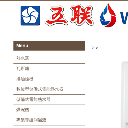
Menu
>
>
熱水器
瓦斯爐
排油煙機
數位型儲備式電能熱水器
儲備式電能熱水器
烘碗機
專業等級測漏液