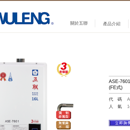
關於五聯
產品介紹
ASE-7
(FE式)
代碼
A
人氣
1