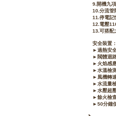
9.開機九
10.分流
11.停電
12.電壓1
13.可搭
安全裝置
►過熱安
►閥體迴
►火焰感
►水溫檢
►風機轉
►水流量
►水壓超
►餘火檢
►50分