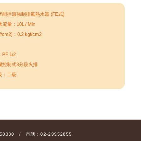
智能控溫強制排氣熱水器 (FE式)
流量：10L / Min
cm2)：0.2 kgf/cm2
F 1/2
腦控制式3分段火排
級：二級
0330 / 市話：02-29952855