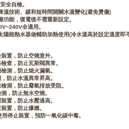
項安全自檢。
管降溫技術、緩和短時間開關水溫變化(避免燙傷)
記憶功能，復電後不需重新設定。
10V~240V全適用。
配太陽能熱水器做輔助加熱使用(冷水溫高於設定溫度即不
：
全裝置，防止空燒意外。
路檢查，防止瓦斯閥異常。
應檢測，防止熄火漏氣。
測，防止水溫異常昇高。
速檢測，防止廢氣排放受阻。
檢測，防止無水空燒。
壓裝置，防止水壓過高。
查裝置，防止爆燃。
鐘使用停止裝置，預防一氧化碳中毒。