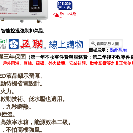
用 / 智能控溫強制排氣型
點此觀看
面板展示：
機三
年保固
（第一年不收零件費與服務費；第二年後不收零件
水、戶外雨淋、鹽蝕、硫磺、外力破壞、安裝錯誤、動物影響等之非正常使
LED液晶顯示螢幕。
自動待機省電設計。
段火力。
流啟動技術、低水壓也適用。
火，九秒瞬熱。
PU控溫。
程高效率水箱，能源效率二級。
風，不怕高樓強風。