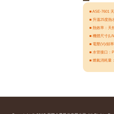
■ ASE-7601 
■ 升溫25度熱水
■ 熱效率：天然
■ 機體尺寸(L/W
■ 電壓(V)/頻率
■ 水管接口：PF
■ 燃氣消耗量：