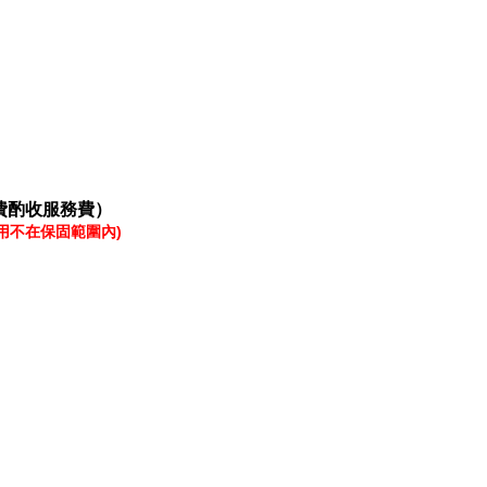
費酌收服務費）
用不在保固範圍內)