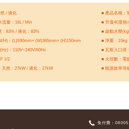
天然 / 液化
■ 產品名稱：
流量：16L / Min
■ 升溫40度熱水
：83% / 液化：83%
■ 啟動水壓(kgf/
/H)：(L)590mm× (W)365mm× (H)150mm
■ 淨重：15kg
(Hz)：110V~240V/60Hz
■ 瓦斯入口徑：P
 1/2
■ 火排數：電
天然：27kW / 液化：27kW
■ 能源效率等
免付費：080055