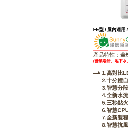
FE型 / 屋內適
產品特性：
全
(營業場所、地下
1.高對比
2.十分鐘
3.智慧分
4.全新水
5.三秒點
6.智慧C
7.全新製
8.智慧抗