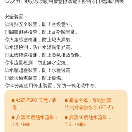
12.火力自動分段功能由智慧恆溫電子控制器自動調節切換
安全裝置：
◎過熱安全裝置，防止空燒意外。
◎閥體迴路檢查，防止瓦斯閥異常。
◎火焰感應檢測，防止熄火漏氣。
◎水溫檢測，防止水溫異常昇高。
◎風機轉速檢測，防止廢氣排放受阻。
◎水流量檢測，防止無水空燒 。
◎水壓超壓裝置，防止水壓過高
◎餘火檢查裝置，防止爆燃。
◎50分鐘使用停止裝置，預防一氧化碳中毒。
■ ASE-7602 天然 / 液
■ 產品名稱：智能控溫
化
強制排氣熱水器 (FE式)
■ 升溫25度熱水流量：
■ 升溫40度熱水流量：
12L / Min
7.5L / Min