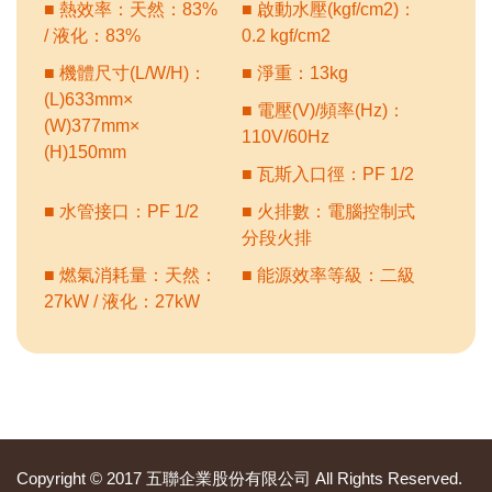
■ 熱效率：天然：83%
■ 啟動水壓(kgf/cm2)：
/ 液化：83%
0.2 kgf/cm2
■ 機體尺寸(L/W/H)：
■ 淨重：13kg
(L)633mm×
■ 電壓(V)/頻率(Hz)：
(W)377mm×
110V/60Hz
(H)150mm
■ 瓦斯入口徑：PF 1/2
■ 水管接口：PF 1/2
■ 火排數：電腦控制式
分段火排
■ 燃氣消耗量：天然：
■ 能源效率等級：二級
27kW / 液化：27kW
Copyright © 2017 五聯企業股份有限公司 All Rights Reserved.