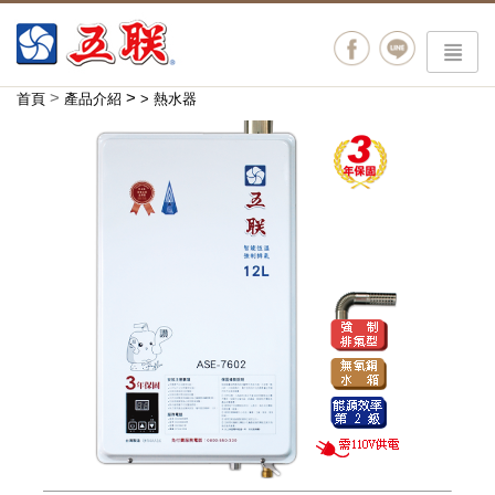
menu
>
>
首頁
產品介紹
>
熱水器