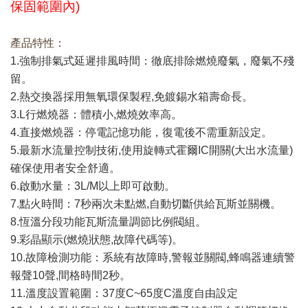
保固範圍內)
產品特性：
1.強制排氣式延遲排風時間：徹底排除燃燒廢氣，廢氣不殘
留。
2.熱交換器採用無氧環保製程,免鍍錫水箱壽命長。
3.L行燃燒器：體積小,燃燒效率高。
4.直接燃燒器：停電記憶功能，復電後不需重新設定。
5.最新水流量控制技術,使用旋轉式霍爾IC開關(大出水流量)
確保使用者安全舒適。
6.啟動水量：3L/M以上即可啟動。
7.點火時間：7秒兩次未點燃,自動切斷供給瓦斯並關機。
8.恆溫分段功能瓦斯流量調節比例閥組。
9.彩晶顯示(燃燒狀態,故障代碼等)。
10.故障檢測功能：系統有故障時,警報並關閥,蜂鳴器連續警
報聲10聲,間格時間2秒。
11.溫度設置範圍：37度C~65度C溫度自由設定