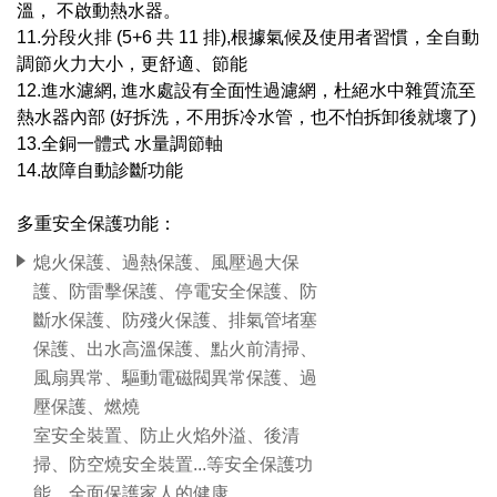
溫， 不啟動熱水器。
11.分段火排 (5+6 共 11 排),根據氣候及使用者習慣，全自動
調節火力大小，更舒適、節能
12.進水濾網, 進水處設有全面性過濾網，杜絕水中雜質流至
熱水器內部 (好拆洗，不用拆冷水管，也不怕拆卸後就壞了)
13.全銅一體式 水量調節軸
14.故障自動診斷功能
多重安全保護功能：
熄火保護、過熱保護、風壓過大保
護、防雷擊保護、停電安全保護、防
斷水保護、防殘火保護、排氣管堵塞
保護、出水高溫保護、點火前清掃、
風扇異常、驅動電磁閥異常保護、過
壓保護、燃燒
室安全裝置、防止火焰外溢、後清
掃、防空燒安全裝置...等安全保護功
能、全面保護家人的健康