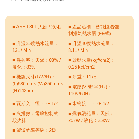
■ ASE-L301 天然 / 液化
■ 產品名稱：智能恆溫強
制排氣熱水器 (FE式)
■ 升溫25度熱水流量：
■ 升溫40度熱水流量：
13L / Min
8.1L / Min
■ 熱效率：天然：83% /
■ 啟動水壓(kgf/cm2)：
液化：83%
0.25 kgf/cm2
■ 機體尺寸(L/W/H)：
■ 淨重：11kg
(L)530mm× (W)350mm×
■ 電壓(V)/頻率(Hz)：
(H)143mm
110V/60Hz
■ 瓦斯入口徑：PF 1/2
■ 水管接口：PF 1/2
■ 火排數：電腦控制式二
■ 燃氣消耗量：天然：
段火排
25kW / 液化：25kW
■ 能源效率等級：2級