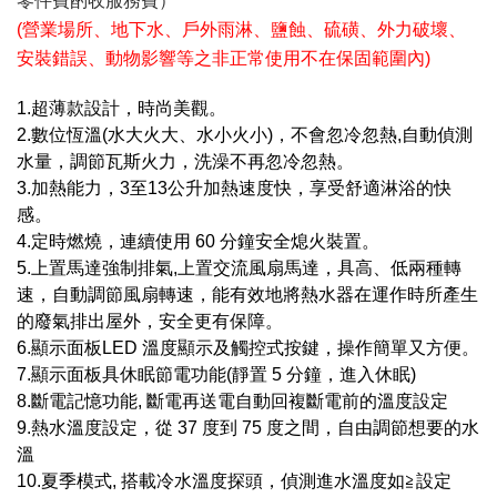
零件費酌收服務費）
(營業場所、地下水、戶外雨淋、鹽蝕、硫磺、外力破壞、
安裝錯誤、動物影響等之非正常使用不在保固範圍內)
1.超薄款設計，時尚美觀。
2.數位恆溫(水大火大、水小火小)，不會忽冷忽熱,自動偵測
水量，調節瓦斯火力，洗澡不再忽冷忽熱。
3.加熱能力，3至13公升加熱速度快，享受舒適淋浴的快
感。
4.定時燃燒，連續使用 60 分鐘安全熄火裝置。
5.上置馬達強制排氣,上置交流風扇馬達，具高、低兩種轉
速，自動調節風扇轉速，能有效地將熱水器在運作時所產生
的廢氣排出屋外，安全更有保障。
6.顯示面板LED 溫度顯示及觸控式按鍵，操作簡單又方便。
7.顯示面板具休眠節電功能(靜置 5 分鐘，進入休眠)
8.斷電記憶功能, 斷電再送電自動回複斷電前的溫度設定
9.熱水溫度設定，從 37 度到 75 度之間，自由調節想要的水
溫
10.夏季模式, 搭載冷水溫度探頭，偵測進水溫度如≧設定