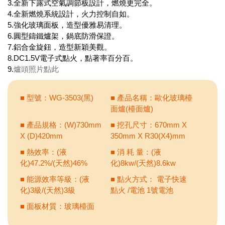
3.全新下露式空氣調節板設計，燃燒更完全。
4.全新燃燒系統設計，火力控制自如。
5.強化玻璃面板，造型優雅易清理。
6.圓型鑄鐵爐架，鍋底防滑保證。
7.鋁合金旋鈕，造型新穎美觀。
8.DC1.5V電子式點火，點著率百分百。
9.
爐頭照片點此
■ 型號：WG-3503(黑)
■ 產品名稱：歐化玻璃檯
面爐(檯面爐)
■ 產品規格：(W)730mm
■ 挖孔尺寸：670mm X
X (D)420mm
350mm X R30(X4)mm
■ 熱效率：(液
■ 消 耗 量：(液
化)47.2%/(天然)46%
化)8kw/(天然)8.6kw
■ 能源效率等級：(液
■ 點火方式： 電子快速
化)3級/(天然)3級
點火 /電池 1號電池
■ 面板材質：玻璃檯面