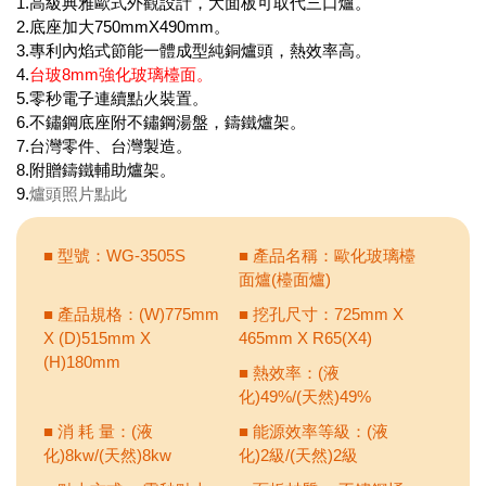
1.高級典雅歐式外觀設計，大面板可取代三口爐。
2.底座加大750mmX490mm。
3.專利內焰式節能一體成型純銅爐頭，熱效率高。
4.
台玻8mm強化玻璃檯面。
5.零秒電子連續點火裝置。
6.不鏽鋼底座附不鏽鋼湯盤，鑄鐵爐架。
7.台灣零件、台灣製造。
8.附贈鑄鐵輔助爐架。
9.
爐頭照片點此
■ 型號：WG-3505S
■ 產品名稱：歐化玻璃檯
面爐(檯面爐)
■ 產品規格：(W)775mm
■ 挖孔尺寸：725mm X
X (D)515mm X
465mm X R65(X4)
(H)180mm
■ 熱效率：(液
化)49%/(天然)49%
■ 消 耗 量：(液
■ 能源效率等級：(液
化)8kw/(天然)8kw
化)2級/(天然)2級