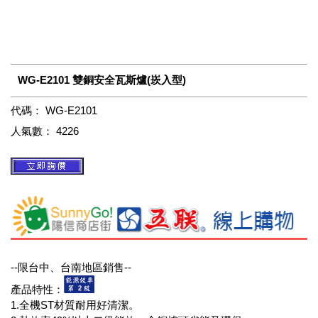
WG-E2101 雙銅安全瓦斯爐(崁入型)
代碼：
WG-E2101
人氣數：
4226
--限台中、台南地區銷售--
產品特性：
1.全機ST材質耐用好清潔。