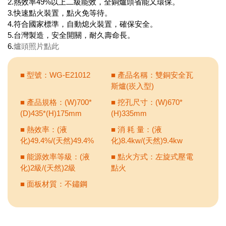
2.熱效率49%以上二級能效，全銅爐頭省能又環保。
3.快速點火裝置，點火免等待。
4.符合國家標準，自動熄火裝置，確保安全。
5.台灣製造，安全開關，耐久壽命長。
6.
爐頭照片點此
■ 型號：WG-E21012
■ 產品名稱：雙銅安全瓦
斯爐(崁入型)
■ 產品規格：(W)700*
■ 挖孔尺寸：(W)670*
(D)435*(H)175mm
(H)335mm
■ 熱效率：(液
■ 消 耗 量：(液
化)49.4%/(天然)49.4%
化)8.4kw/(天然)9.4kw
■ 能源效率等級：(液
■ 點火方式：左旋式壓電
化)2級/(天然)2級
點火
■ 面板材質：不鏽鋼