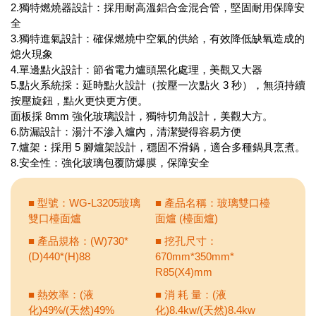
2.獨特燃燒器設計：採用耐高溫鋁合金混合管，堅固耐用保障安
全
3.獨特進氣設計：確保燃燒中空氣的供給，有效降低缺氧造成的
熄火現象
4.單邊點火設計：節省電力爐頭黑化處理，美觀又大器
5.點火系統採：延時點火設計（按壓一次點火 3 秒），無須持續
按壓旋鈕，點火更快更方便。
面板採 8mm 強化玻璃設計，獨特切角設計，美觀大方。
6.防漏設計：湯汁不滲入爐內，清潔變得容易方便
7.爐架：採用 5 腳爐架設計，穩固不滑鍋，適合多種鍋具烹煮。
8.安全性：強化玻璃包覆防爆膜，保障安全
■ 型號：WG-L3205玻璃
■ 產品名稱：玻璃雙口檯
雙口檯面爐
面爐 (檯面爐)
■ 產品規格：(W)730*
■ 挖孔尺寸：
(D)440*(H)88
670mm*350mm*
R85(X4)mm
■ 熱效率：(液
■ 消 耗 量：(液
化)49%/(天然)49%
化)8.4kw/(天然)8.4kw