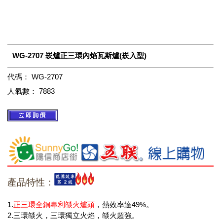
WG-2707 崁爐正三環內焰瓦斯爐(崁入型)
代碼：
WG-2707
人氣數：
7883
產品特性：
1.
正三環全銅專利燄火爐頭
，熱效率達49%。
2.三環燄火，三環獨立火焰，燄火超強。