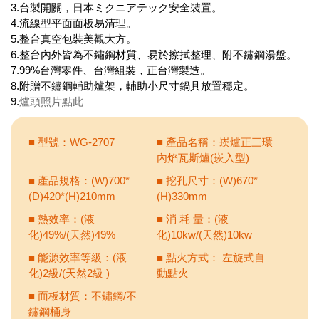
3.台製開關，日本ミクニアテック安全裝置。
4.流線型平面面板易清理。
5.整台真空包裝美觀大方。
6.整台內外皆為不鏽鋼材質、易於擦拭整理、附不鏽鋼湯盤。
7.99%台灣零件、台灣組裝，正台灣製造。
8.附贈不鏽鋼輔助爐架，輔助小尺寸鍋具放置穩定。
9.
爐頭照片點此
■ 型號：WG-2707
■ 產品名稱：崁爐正三環
內焰瓦斯爐(崁入型)
■ 產品規格：(W)700*
■ 挖孔尺寸：(W)670*
(D)420*(H)210mm
(H)330mm
■ 熱效率：(液
■ 消 耗 量：(液
化)49%/(天然)49%
化)10kw/(天然)10kw
■ 能源效率等級：(液
■ 點火方式： 左旋式自
化)2級/(天然2級 )
動點火
■ 面板材質：不鏽鋼/不
鏽鋼桶身