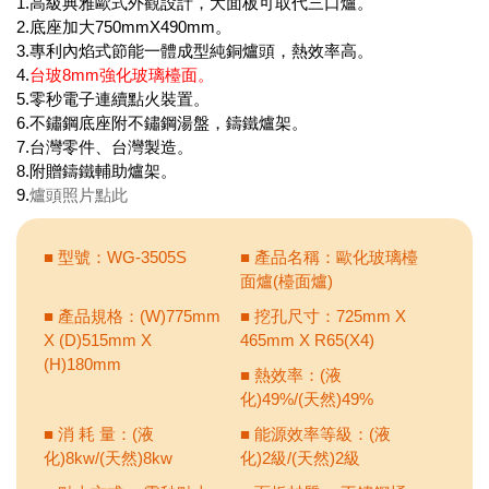
1.高級典雅歐式外觀設計，大面板可取代三口爐。
2.底座加大750mmX490mm。
3.專利內焰式節能一體成型純銅爐頭，熱效率高。
4.
台玻8mm強化玻璃檯面。
5.零秒電子連續點火裝置。
6.不鏽鋼底座附不鏽鋼湯盤，鑄鐵爐架。
7.台灣零件、台灣製造。
8.附贈鑄鐵輔助爐架。
9.
爐頭照片點此
■ 型號：WG-3505S
■ 產品名稱：歐化玻璃檯
面爐(檯面爐)
■ 產品規格：(W)775mm
■ 挖孔尺寸：725mm X
X (D)515mm X
465mm X R65(X4)
(H)180mm
■ 熱效率：(液
化)49%/(天然)49%
■ 消 耗 量：(液
■ 能源效率等級：(液
化)8kw/(天然)8kw
化)2級/(天然)2級