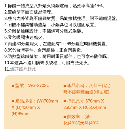
1.節能一體成型八卦焰火純銅爐頭，熱效率高達49%。
2.流線型平面面板易清理。
3.整台內外皆為不鏽鋼材質、易於擦拭整理、附不鏽鋼湯盤。
4.附贈不鏽鋼輔助爐架，小鍋具也可以穩固放置。
5.分離是爐頭設計，不鏽鋼可分離式湯盤。
6.零秒吸閥快速點火。
7.內建30分鐘熄火，左爐配有1～99分鐘定時關機裝置。
8.99%台灣零件、台灣組裝，正台灣製造。
9.防熱型鑄鐵爐架，耐用耐重質感佳，也可拿來防側風。
10.本爐具不適用防蟑系統櫃，可能導致熄火。
11.
爐頭照片點此
■ 型號：WG-3702C
■ 產品名稱：八卦三代定
時不鏽鋼檯面爐(檯面爐)
■ 產品規格：(W)700mm
■ 挖孔尺寸:670mm X
X (D)420mm X
350mm X R65(X4)mm
(H)95mm
■ 熱效率：(液
化)49%/(天然)49%