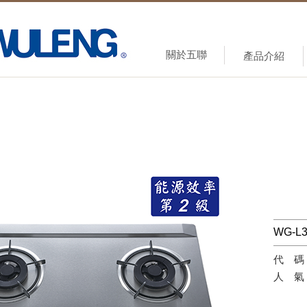
關於五聯
產品介紹
WG-L
代
人