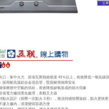
出火口：集中火力、節省瓦斯熱效能達 49％以上，有效降低一氧化碳
計：採用耐高溫鋁合金混合管，堅固耐用保障安全
：確保燃燒中空氣的供給，有效降低缺氧造成的熄火現象
：節省電力爐頭黑化處理，美觀又大器
延時點火設計（按壓一次點火 3 秒），無須持續按壓旋鈕，點火更快
汁不滲入爐內，清潔變得容易方便