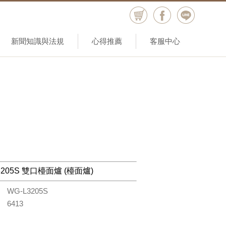
新聞知識與法規
心得推薦
客服中心
3205S 雙口檯面爐 (檯面爐)
碼
WG-L3205S
氣
6413