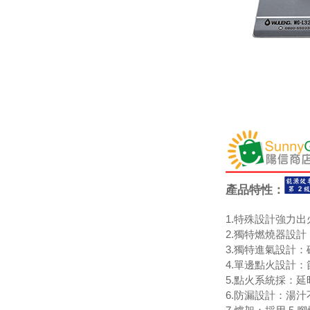
產品特性：
1.特殊設計強力
2.獨特燃燒器設
3.獨特進氣設計
4.單邊點火設計
5.點火系統採：
6.防漏設計：湯