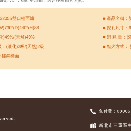
 腳爐架設計，穩固不滑鍋，適合多種鍋具烹煮。
L3205S雙口檯面爐
■ 產品名稱：
730*(D)440*(H)88
■ 挖孔尺寸：67
)49%/(天然)49%
■ 消 耗 量：(液
：(液化)2級/(天然)2級
■ 點火方式：
不鏽鋼檯面
免付費：080055
erved.
新北市三重區中