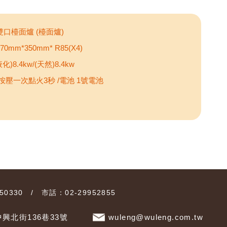
雙口檯面爐 (檯面爐)
0mm*350mm* R85(X4)
化)8.4kw/(天然)8.4kw
 按壓一次點火3秒 /電池 1號電池
0330 / 市話：02-29952855
興北街136巷33號
wuleng@wuleng.com.tw