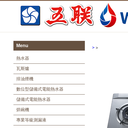
Menu
>
>
熱水器
瓦斯爐
排油煙機
數位型儲備式電能熱水器
儲備式電能熱水器
烘碗機
專業等級測漏液