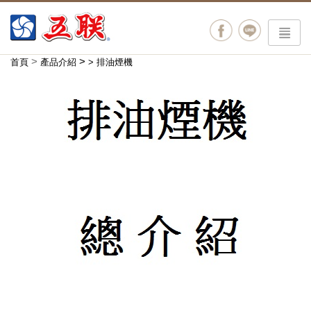
menu
>
>
首頁
產品介紹
>
排油煙機