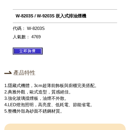
W-8203S / W-9203S 崁入式排油煙機
代碼：
W-8203S
人氣數：
4769
產品特性
1.隱藏式機體，3cm超薄前飾板與廚櫃完美搭配。
2.典雅外觀，歐式造型，質感絕佳。
3.強化玻璃擋煙板，油煙不外散。
4.LED燈泡照明，高亮度、低耗電、節能省電。
5.整機外殼為砂面不銹鋼材質。