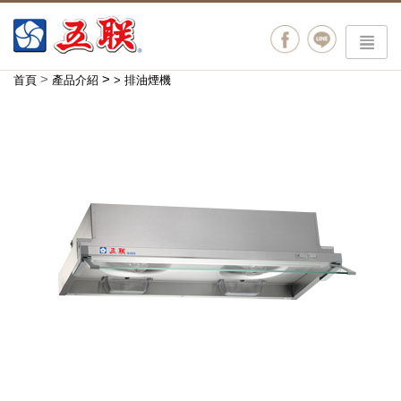
menu
>
>
首頁
產品介紹
>
排油煙機