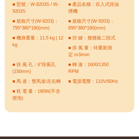
■ 型號：W-8203S / W-
■ 產品名稱：崁入式排油
9203S
煙機
■ 規格尺寸(W-8203)：
■ 規格尺寸(W-9203)：
795*380*180(mm)
895*380*180(mm)
■ 機身重量：11.5 kg | 12
■ 控 鍵：翹翹板二段式
kg
■ 排 風 量：待重新測
定 m3/min
■ 排 風 孔：6"排風孔
■ 轉 速：1600/1350
(150mm)
RPM
■ 馬 達：雙馬達/左右轉
■ 電源電壓：110V/60Hz
■ 耗 電 量：180W(不含
燈泡)