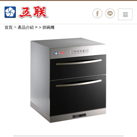
menu
>
>
首頁
產品介紹
>
烘碗機