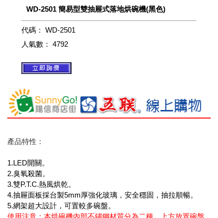
WD-2501 簡易型雙抽屜式落地烘碗機(黑色)
代碼：
WD-2501
人氣數：
4792
產品特性：
1.LED開關。
2.臭氧殺菌。
3.雙P.T.C.熱風烘乾。
4.抽屜面板採台製5mm厚強化玻璃，安全穩固，抽拉順暢。
5.網架超大設計，可置較多碗盤。
使用注意：本烘碗機內部不鏽鋼材質分為二種，上方放置碗盤