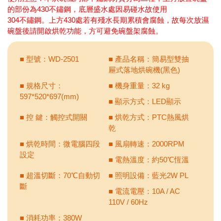
的部份為430不鏽鋼，底層盛水處因易碰水故使用
304不鏽鋼。上方430處若有殘水長期累積會腐蝕，故每次放濕
碗盤後請開啟烘乾功能，方可避免碗盤架腐蝕。
■ 型號：WD-2501
■ 產品名稱：簡易型雙抽
屜式落地烘碗機(黑色)
■ 規格尺寸：
■ 機身重量：32 kg
597*520*697(mm)
■ 顯示方式：LED顯示
■ 控 鍵：觸控式開關
■ 烘乾方式：PTC熱風烘
乾
■ 烘乾時間：微電腦四段
■ 風扇轉速：2000RPM
設定
■ 電熱溫度：約50℃恆溫
■ 超溫切斷：70℃自動切
■ 照明設備：藍光2W PL
斷
■ 電流電壓：10A / AC
110V / 60Hz
■ 消耗功率：380W