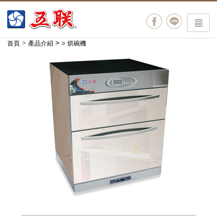
menu
>
>
首頁
產品介紹
>
烘碗機