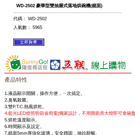
WD-2502 豪華型雙抽屜式落地烘碗機(鏡面)
代碼：
WD-2502
人氣數：
5965
產品特性
1.液晶顯示開關，操作方便，ㄧ次搞定。
2.臭氧殺菌。
3.雙P.T.C.熱風烘乾。
4.藍光LED燈照明節省用電(獨家設計，不用開廚房大燈即可拿碗盤
5.烘乾溫度顯示。
6.時間顯示及設定。
7.鏡面5mm厚強化玻璃，安全穩固，抽拉順暢。