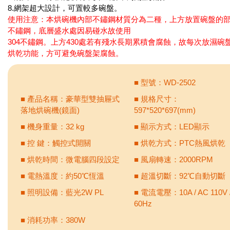
8.網架超大設計，可置較多碗盤。
使用注意：本烘碗機內部不鏽鋼材質分為二種，上方放置碗盤的部份
不鏽鋼，底層盛水處因易碰水故使用
304不鏽鋼。上方430處若有殘水長期累積會腐蝕，故每次放濕碗
烘乾功能，方可避免碗盤架腐蝕。
■ 型號：WD-2502
■ 產品名稱：豪華型雙抽屜式
■ 規格尺寸：
落地烘碗機(鏡面)
597*520*697(mm)
■ 機身重量：32 kg
■ 顯示方式：LED顯示
■ 控 鍵：觸控式開關
■ 烘乾方式：PTC熱風烘乾
■ 烘乾時間：微電腦四段設定
■ 風扇轉速：2000RPM
■ 電熱溫度：約50℃恆溫
■ 超溫切斷：92℃自動切斷
■ 照明設備：藍光2W PL
■ 電流電壓：10A / AC 110V 
60Hz
■ 消耗功率：380W