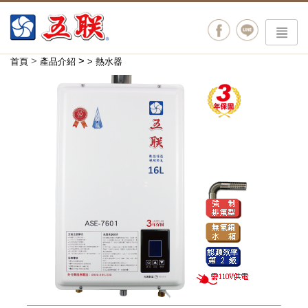
menu
>
>
首頁
產品介紹
>
熱水器