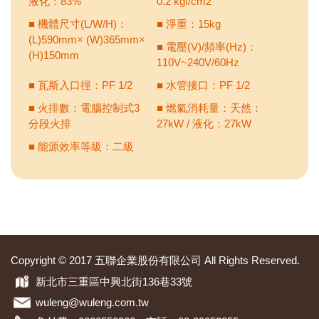
液化：83%
0.2 kgf/cm2
■ 機體尺寸(L/W/H)：
■ 淨重：15kg
(L)590mm× (W)365mm×
■ 電壓(V)/頻率(Hz)：
(H)150mm
110V~240V/60Hz
■ 瓦斯入口徑：PF 1/2
■ 水管接口：PF 1/2
■ 火排數：電腦控制式3
■ 燃氣消耗量：天然：
分段火排
27kW / 液化：27kW
■ 能源效率等級：二級
Copyright © 2017 五聯企業股份有限公司 All Rights Reserved.
新北市三重區中興北街136巷33號
wuleng@wuleng.com.tw