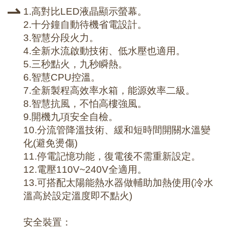
1.高對比LED液晶顯示螢幕。
2.十分鐘自動待機省電設計。
3.智慧分段火力。
4.全新水流啟動技術、低水壓也適用。
5.三秒點火，九秒瞬熱。
6.智慧CPU控溫。
7.全新製程高效率水箱，能源效率二級。
8.智慧抗風，不怕高樓強風。
9.開機九項安全自檢。
10.分流管降溫技術、緩和短時間開關水溫變
化(避免燙傷)
11.停電記憶功能，復電後不需重新設定。
12.電壓110V~240V全適用。
13.可搭配太陽能熱水器做輔助加熱使用(冷水
溫高於設定溫度即不點火)
安全裝置：