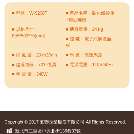
■ 型號：W-9208T
■ 產品名稱：歐化觸控倒
T排油煙機
■ 規格尺寸：
■ 機身重量：24 kg
895*500*70(mm)
■ 控 鍵：電子式觸控面
板
■ 排 風 量：20 m3/min
■ 馬 達：高速馬達
■ 超溫切段：70℃恆溫
■ 電源電壓：110V/60Hz
■ 耗 電 量：340W
Copyright © 2017 五聯企業股份有限公司 All Rights Reserved.
新北市三重區中興北街136巷33號