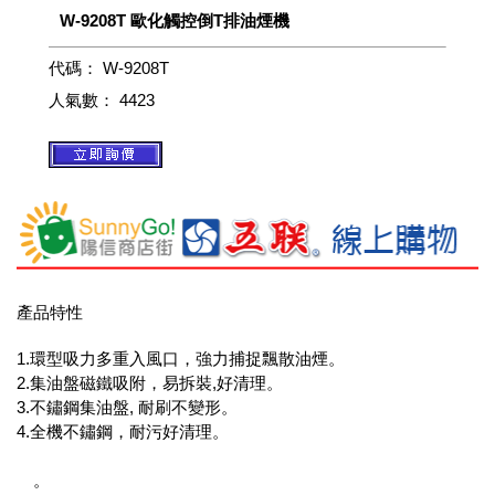
W-9208T 歐化觸控倒T排油煙機
代碼：
W-9208T
人氣數：
4423
產品特性
1.環型吸力多重入風口，強力捕捉飄散油煙。
2.集油盤磁鐵吸附，易拆裝,好清理。
3.不鏽鋼集油盤, 耐刷不變形。
4.全機不鏽鋼，耐污好清理。
5.LED燈三段光源切換照明(黃/混/白)，節能並符合人體視覺需
求
。