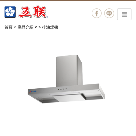
menu
>
>
首頁
產品介紹
>
排油煙機