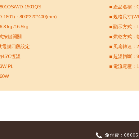
01QS/WD-1901QS
■ 產品名稱
1801)：800*320*400(mm)
■ 規格尺寸(WD-
 kg /16.5kg
■ 顯示方式：
膜式按鍵開關
■ 烘乾方式：
微電腦四段設定
■ 風扇轉速：2
約45℃恆溫
■ 超溫切斷：
W PL
■ 電流電壓：10A 
60W
免付費：080055