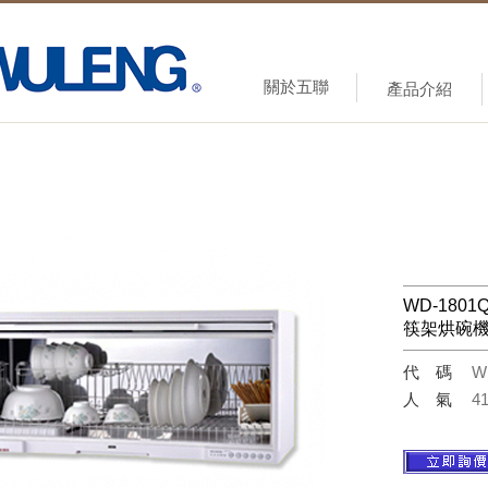
關於五聯
產品介紹
WD-1801
筷架烘碗
代碼
W
人氣
4