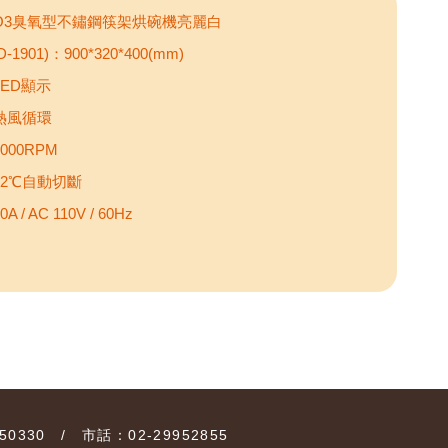
：O3臭氧型不鏽鋼筷架烘碗機亮麗白
1901)：900*320*400(mm)
LED顯示
熱風循環
000RPM
92℃自動切斷
/ AC 110V / 60Hz
0330 / 市話：02-29952855