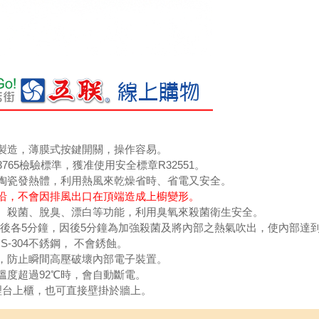
灣製造，薄膜式按鍵開關，操作容易。
3765檢驗標準，獲准使用安全標章R32551。
效率陶瓷發熱體，利用熱風來乾燥省時、省電又安全。
前沿，不會因排風出口在頂端造成上櫥變形。
有氧化、殺菌、脫臭、漂白等功能，利用臭氧來殺菌衛生安全。
：前後各5分鐘，因後5分鐘為加強殺菌及將內部之熱氣吹出，使內部達
S-304不銹鋼， 不會銹蝕。
器，防止瞬間高壓破壞內部電子裝置。
，溫度超過92℃時，會自動斷電。
流理台上櫃，也可直接壁掛於牆上。