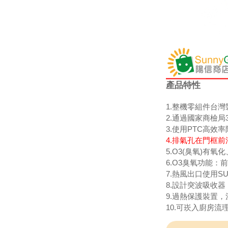
產品特性
1.整機零組件台
2.通過國家商檢局
3.使用PTC高
4.排氣孔在門框
5.O3(臭氧)
6.O3臭氧功能
7.熱風出口使用SU
8.設計突波吸收
9.過熱保護裝置
10.可崁入廚房