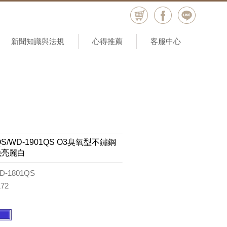
新聞知識與法規
心得推薦
客服中心
QS/WD-1901QS O3臭氧型不鏽鋼
機亮麗白
D-1801QS
172