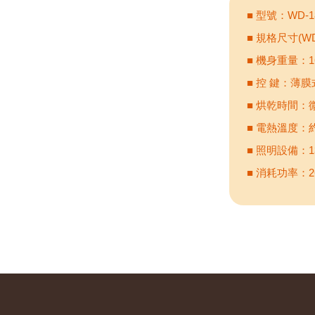
■ 型號：WD-18
■ 規格尺寸(WD-
■ 機身重量：16.3
■ 控 鍵：薄
■ 烘乾時間：
■ 電熱溫度：
■ 照明設備：13
■ 消耗功率：2