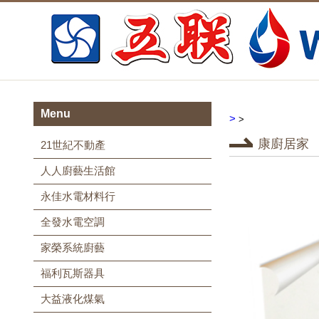
Menu
>
>
康廚居家
21世紀不動產
人人廚藝生活館
永佳水電材料行
全發水電空調
家榮系統廚藝
福利瓦斯器具
大益液化煤氣