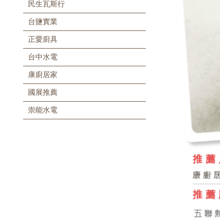
民生瓦斯行
台鹽實業
正愛廚具
台中水電
康廚居家
國展推薦
崇能水電