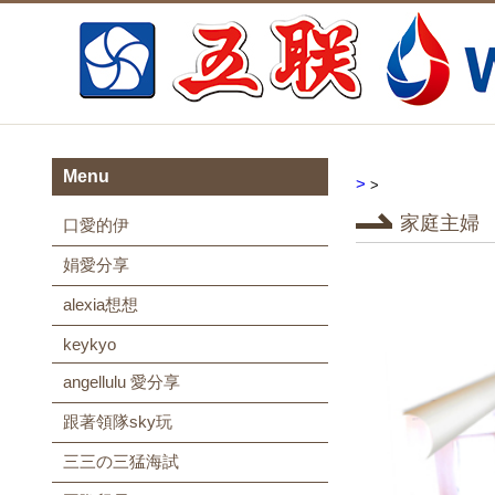
Menu
>
>
家庭主婦
口愛的伊
娟愛分享
alexia想想
keykyo
angellulu 愛分享
跟著領隊sky玩
三三の三猛海試