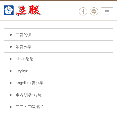
menu
口愛的伊
娟愛分享
alexia想想
keykyo
angellulu 愛分享
跟著領隊sky玩
三三の三猛海試