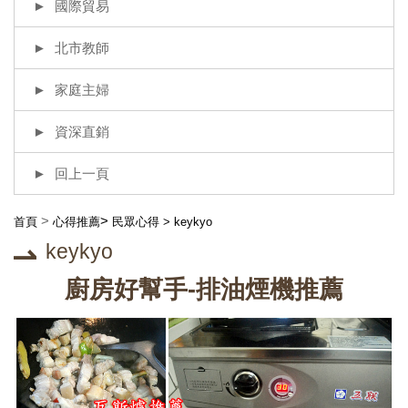
國際貿易
北市教師
家庭主婦
資深直銷
回上一頁
>
>
首頁
心得推薦
民眾心得
>
keykyo
keykyo
廚房好幫手-排油煙機推薦