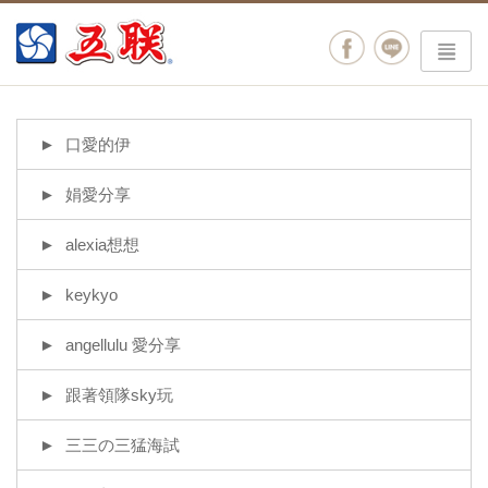
menu
口愛的伊
娟愛分享
alexia想想
keykyo
angellulu 愛分享
跟著領隊sky玩
三三の三猛海試