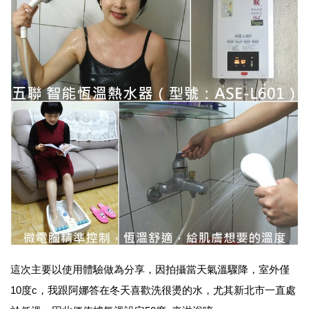
這次主要以使用體驗做為分享，因拍攝當天氣溫驟降，室外僅
10度c，我跟阿娜答在冬天喜歡洗很燙的水，尤其新北市一直處