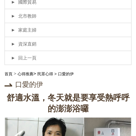
國際貿易
北市教師
家庭主婦
資深直銷
回上一頁
>
>
首頁
心得推薦
民眾心得
>
口愛的伊
口愛的伊
舒適水溫，冬天就是要享受熱呼呼
的澎澎浴囉