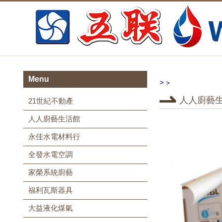
Menu
>
>
人人廚藝
21世紀不動產
人人廚藝生活館
永佳水電材料行
全發水電空調
家榮系統廚藝
福利瓦斯器具
大益液化煤氣