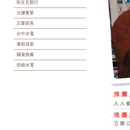
民生瓦斯行
台鹽實業
正愛廚具
台中水電
康廚居家
國展推薦
崇能水電