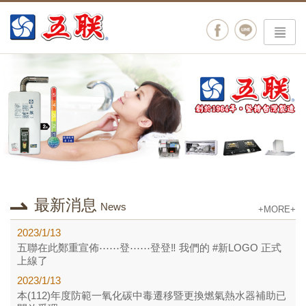
menu
最新消息
News
+MORE+
2023/1/13
五聯在此鄭重宣佈⋯⋯登⋯⋯登登‼ 我們的 #新LOGO 正式
上線了
2023/1/13
本(112)年度防範一氧化碳中毒遷移暨更換燃氣熱水器補助已