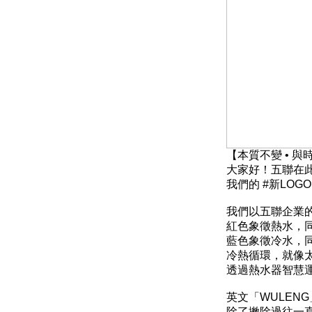
【本質不變 • 與時
大家好！五聯在
我們的 #新LOGO
我們以五聯企業
紅色象徵熱水，
藍色象徵冷水，
冷熱循環，就像太
透過熱水器智慧
英文「WULEN
除了撇除過往一