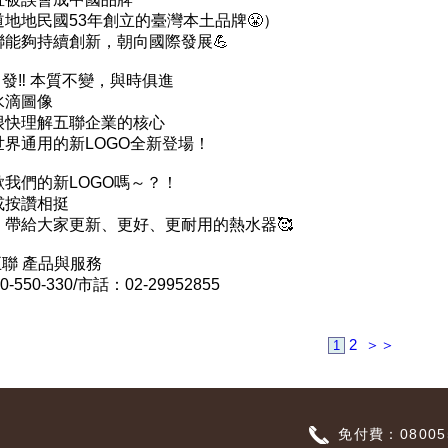
地地民國53年創立的臺灣本土品牌😤）
能夠持續創新，朝向國際發展💪
出發‼ 本質不變，與時俱進
水滴圖像
很快理解五聯企業的核心
界通用的新LOGO全新登場！
我們的新LOGO嗎～？！
或按讚相挺
，帶給大家更新、更好、更耐用的熱水器🥰
五聯 產品與服務
550-330/市話：02-29952855
2
＞＞
1
免付費：080055