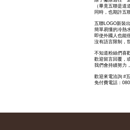
（畢竟五聯是道道
同時，也期許五聯
五聯LOGO新裝
簡單易懂的冷熱
即使外國人也能
沒有語言限制，世
不知道粉絲們喜歡
歡迎留言回覆，
我們會持續努力
歡迎來電洽詢 #
免付費電話：0800-