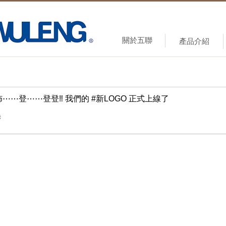
關於五聯
產品介紹
⋯⋯登⋯⋯登登‼ 我們的 #新LOGO 正式上線了
替