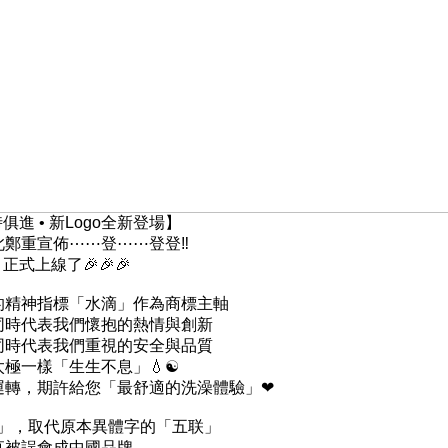
俱進 • 新Logo全新登場】
此鄭重宣佈⋯⋯登⋯⋯登登‼
 正式上線了🎉🎉🎉
的精神指標「水滴」作為商標主軸
同時代表我們懷抱的熱情與創新
同時代表我們重視的安全與品質
極一樣「生生不息」💧☯
運轉，期許給您「最舒適的洗澡體驗」❤
G」，取代原本異體字的「五联」
直被誤會成中國品牌