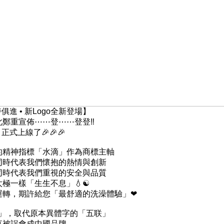
俱進 • 新Logo全新登場】
此鄭重宣佈⋯⋯登⋯⋯登登‼
 正式上線了🎉🎉🎉
的精神指標「水滴」作為商標主軸
同時代表我們懷抱的熱情與創新
同時代表我們重視的安全與品質
極一樣「生生不息」💧☯
運轉，期許給您「最舒適的洗澡體驗」❤
G」，取代原本異體字的「五联」
直被誤會成中國品牌