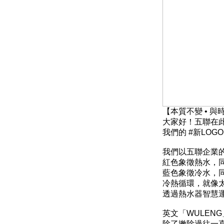
【本質不變 • 與時
大家好！五聯在
我們的 #新LOGO
我們以五聯企業
紅色象徵熱水，
藍色象徵冷水，
冷熱循環，就像太
透過熱水器智慧
英文「WULEN
除了撇除過往一