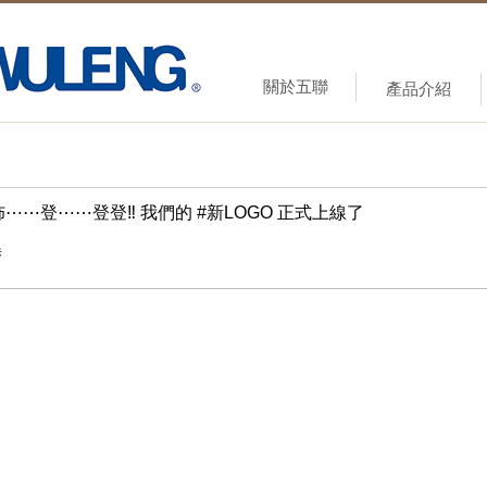
關於五聯
產品介紹
⋯⋯登⋯⋯登登‼ 我們的 #新LOGO 正式上線了
替