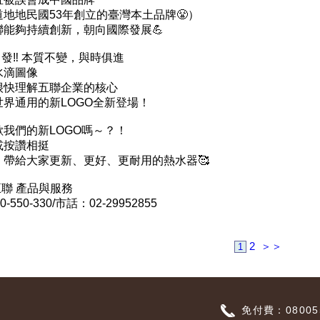
地地民國53年創立的臺灣本土品牌😤）
能夠持續創新，朝向國際發展💪
出發‼ 本質不變，與時俱進
水滴圖像
很快理解五聯企業的核心
界通用的新LOGO全新登場！
我們的新LOGO嗎～？！
或按讚相挺
，帶給大家更新、更好、更耐用的熱水器🥰
五聯 產品與服務
550-330/市話：02-29952855
2
＞＞
1
免付費：080055