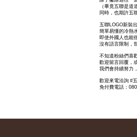
（畢竟五聯是道道
同時，也期許五聯
五聯LOGO新裝
簡單易懂的冷熱
即使外國人也能
沒有語言限制，世
不知道粉絲們喜歡
歡迎留言回覆，
我們會持續努力
歡迎來電洽詢 #
免付費電話：0800-